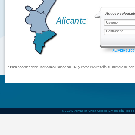
Acceso colegiado
¿Olvidó su c
* Para acceder debe usar como usuario su DNI y como contraseña su número de coleg
© 2026, Ventanilla Única Colegio Enfermería. Todos