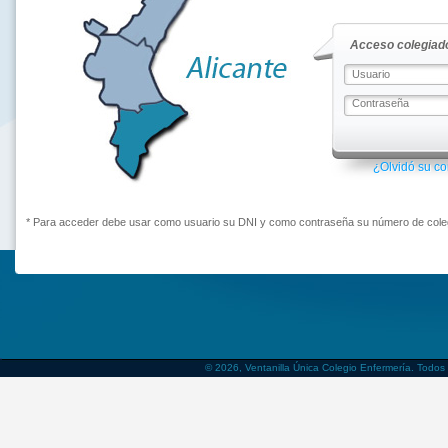
Acceso colegiado
¿Olvidó su c
* Para acceder debe usar como usuario su DNI y como contraseña su número de coleg
© 2026, Ventanilla Única Colegio Enfermería. Todos