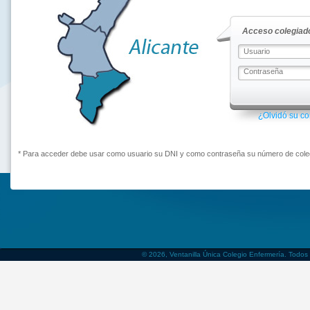
Acceso colegiado
¿Olvidó su c
* Para acceder debe usar como usuario su DNI y como contraseña su número de coleg
© 2026, Ventanilla Única Colegio Enfermería. Todos