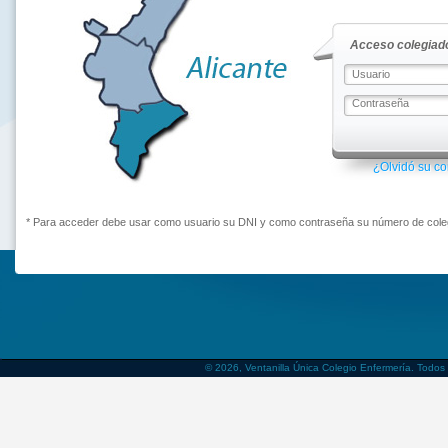
Acceso colegiado
¿Olvidó su c
* Para acceder debe usar como usuario su DNI y como contraseña su número de coleg
© 2026, Ventanilla Única Colegio Enfermería. Todos