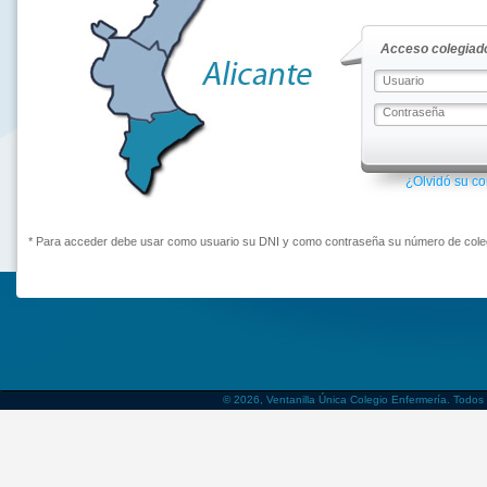
Acceso colegiado
¿Olvidó su c
* Para acceder debe usar como usuario su DNI y como contraseña su número de coleg
© 2026, Ventanilla Única Colegio Enfermería. Todos