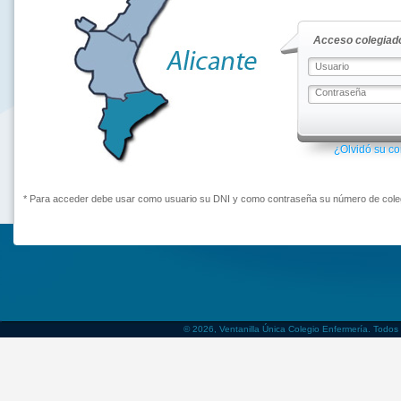
Acceso colegiado
¿Olvidó su c
* Para acceder debe usar como usuario su DNI y como contraseña su número de coleg
© 2026, Ventanilla Única Colegio Enfermería. Todos