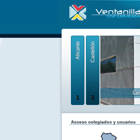
Alicante
Castellón
1
2
Acceso colegiados y usuarios