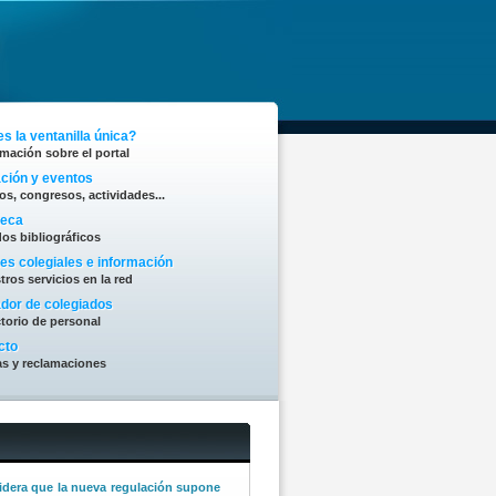
s la ventanilla única?
rmación sobre el portal
ción y eventos
os, congresos, actividades...
teca
os bibliográficos
es colegiales e información
tros servicios en la red
dor de colegiados
ctorio de personal
cto
s y reclamaciones
bra la creación del Comité de
rmería, pero advierte de que su éxito
 decisiones políticas y organizativas
derazgo de la Enfermería
idera que la nueva regulación supone