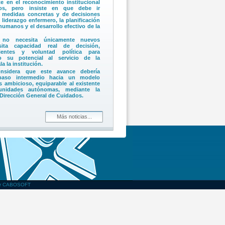
e en el reconocimiento institucional
os, pero insiste en que debe ir
medidas concretas y de decisiones
 liderazgo enfermero, la planificación
humanos y el desarrollo efectivo de la
 no necesita únicamente nuevos
sita capacidad real de decisión,
cientes y voluntad política para
do su potencial al servicio de la
a la institución.
sidera que este avance debería
 paso intermedio hacia un modelo
s ambicioso, equiparable al existente
nidades autónomas, mediante la
 Dirección General de Cuidados.
nal de Valencia (UPdV) recibe la
Generalitat por los servicios
Más noticias...
olidaridad demostrada durante la
 la Generalitat, Juanfran Pérez Llorca
mpromiso ejemplar de UPdV con la
ana y distingue la respuesta solidaria
es colegiadas.
 agradece el respaldo institucional y
econocimiento con todos los colegios
ue han integrado la respuesta a la
one en valor la solidaridad de las
or CABOSOFT
el compromiso de toda la sociedad
as personas afectadas.
ama que la Conselleria extienda a la
ejoras acordadas con el sindicato