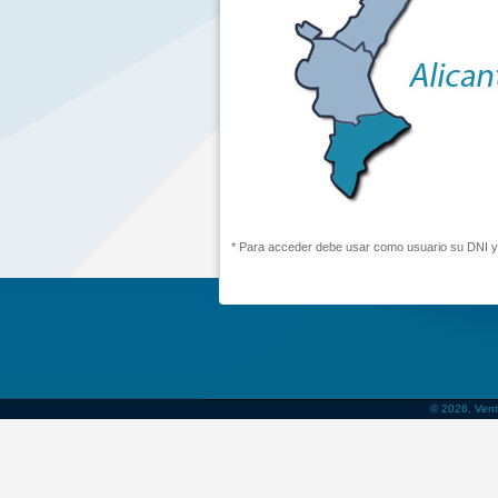
* Para acceder debe usar como usuario su DNI y
© 2026, Vent