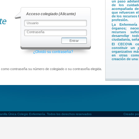
un paso adelant
de los cuidad
acompañada de 
que refuercen el
Acceso colegiado (Alicante)
de los recursos 
profesión.
La Enfermería
órganos; nece
recursos sufi
desarrollar to
ciudadanía, señal
El CECOVA con
constituir un
organizativo má
¿Olvidó su contraseña?
en otras comu
creación de una
> Unión Profesio
 como contraseña su número de colegiado o su contraseña elegida.
Distinción de la 
prestados y la s
DANA
El presidente de
reconoce el co
sociedad valenci
de las profesion
La organización
comparte este r
profesionales q
emergencia.
La distinción p
anilla Única Colegio Enfermería. Todos los derechos reservados
Creado p
profesiones y 
valenciana con l
> El CECOVA recl
enfermería las m
médico