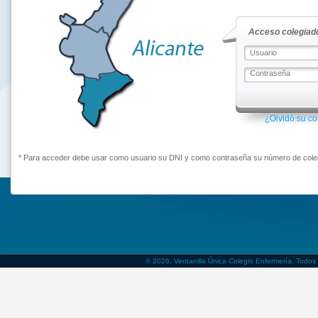
Acceso colegiado
¿Olvidó su c
* Para acceder debe usar como usuario su DNI y como contraseña su número de coleg
© 2026, Ventanilla Única Colegio Enfermería. Todos