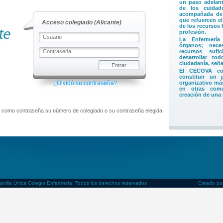
un paso adelant
de los cuidad
acompañada de 
que refuercen el
Acceso colegiado (Alicante)
de los recursos 
profesión.
La Enfermería
órganos; nece
recursos sufi
desarrollar to
ciudadanía, señal
El CECOVA con
constituir un
organizativo má
¿Olvidó su contraseña?
en otras comu
creación de una
> Unión Profesio
 como contraseña su número de colegiado o su contraseña elegida.
Distinción de la 
prestados y la s
DANA
El presidente de
reconoce el co
sociedad valenci
de las profesion
La organización
comparte este r
profesionales q
emergencia.
La distinción p
anilla Única Colegio Enfermería. Todos los derechos reservados
Creado p
profesiones y 
valenciana con l
> El CECOVA recl
enfermería las m
médico