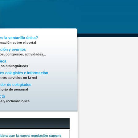
s la ventanilla única?
rmación sobre el portal
ción y eventos
os, congresos, actividades...
teca
os bibliográficos
es colegiales e información
tros servicios en la red
dor de colegiados
ctorio de personal
cto
s y reclamaciones
bra la creación del Comité de
rmería, pero advierte de que su éxito
 decisiones políticas y organizativas
derazgo de la Enfermería
idera que la nueva regulación supone