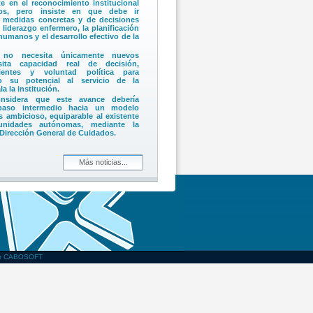
e en el reconocimiento institucional
os, pero insiste en que debe ir
medidas concretas y de decisiones
 liderazgo enfermero, la planificación
humanos y el desarrollo efectivo de la
 no necesita únicamente nuevos
sita capacidad real de decisión,
cientes y voluntad política para
do su potencial al servicio de la
a la institución.
sidera que este avance debería
 paso intermedio hacia un modelo
s ambicioso, equiparable al existente
nidades autónomas, mediante la
 Dirección General de Cuidados.
nal de Valencia (UPdV) recibe la
Generalitat por los servicios
Más noticias...
olidaridad demostrada durante la
 la Generalitat, Juanfran Pérez Llorca
mpromiso ejemplar de UPdV con la
ana y distingue la respuesta solidaria
es colegiadas.
 agradece el respaldo institucional y
econocimiento con todos los colegios
ue han integrado la respuesta a la
one en valor la solidaridad de las
or CABOSOFT
el compromiso de toda la sociedad
as personas afectadas.
ama que la Conselleria extienda a la
ejoras acordadas con el sindicato