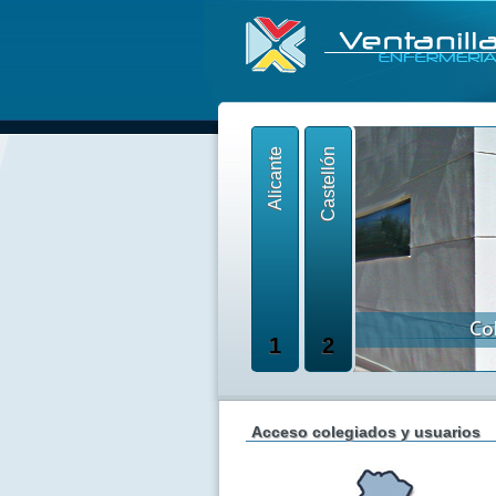
Alicante
Castellón
1
2
Acceso colegiados y usuarios