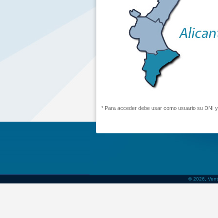
* Para acceder debe usar como usuario su DNI y
© 2026, Vent